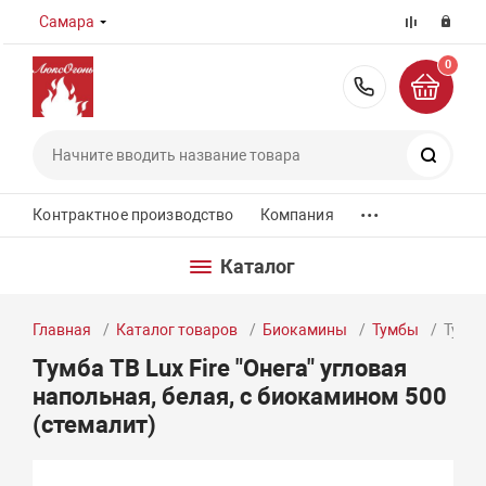
Самара
0
8 (800) 55
Поиск
...
Контрактное производство
Компания
Каталог
Главная
Каталог товаров
Биокамины
Тумбы
Тумба
Тумба ТВ Lux Fire "Онега" угловая
напольная, белая, с биокамином 500
(стемалит)