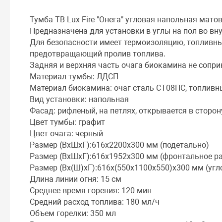
Тумба ТВ Lux Fire "Онега" угловая напольная мато
Предназначена для установки в углы на пол во в
Для безопасности имеет термоизоляцию, топливны
предотвращающий пролив топлива.
Задняя и верхняя часть очага биокамина не сопри
Материал тумбы: ЛДСП
Материал биокамина: очаг сталь СТ08ПС, топливн
Вид установки: напольная
Фасад: рифленый, на петлях, открывается в сторон
Цвет тумбы: графит
Цвет очага: черный
Размер (ВхШхГ):616х2200х300 мм (подетально)
Размер (ВхШхГ):616х1952х300 мм (фронтальное р
Размер (Вх(Ш)хГ):616х(550х1100х550)х300 мм (уг
Длина линии огня: 15 см
Среднее время горения: 120 мин
Средний расход топлива: 180 мл/ч
Объем горелки: 350 мл