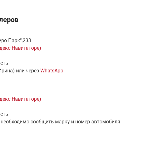
леров
уро Парк",233
ндекс Навигаторе)
ость
Ирина) или через
WhatsApp
ндекс Навигаторе)
ость
 необходимо сообщить марку и номер автомобиля