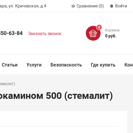
ра, ул. Кричевская, д.4
Сравнение
(0)
Войти
0
Корзина
550-63-84
Заказать звонок
0 руб.
Статьи
Услуги
Безопасность
Где купить
Кон
темалит)
биокамином 500 (стемалит)