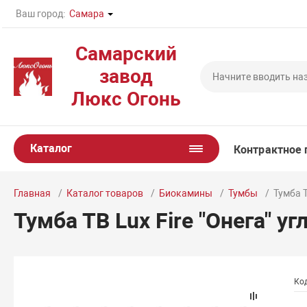
Ваш город:
Самара
Самарский
завод
Люкс Огонь
Каталог
Контрактное 
Главная
Каталог товаров
Биокамины
Тумбы
Тумба Т
Тумба ТВ Lux Fire "Онега" у
Код