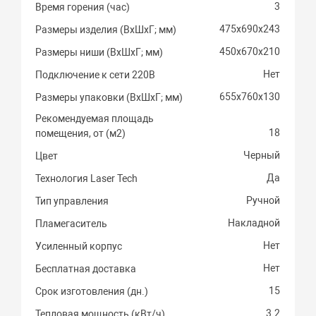
3
Время горения (час)
475х690х243
Размеры изделия (ВхШхГ; мм)
450х670х210
Размеры ниши (ВхШхГ; мм)
Нет
Подключение к сети 220В
655х760х130
Размеры упаковки (ВхШхГ; мм)
Рекомендуемая площадь
18
помещения, от (м2)
Черный
Цвет
Да
Технология Laser Tech
Ручной
Тип управления
Накладной
Пламегаситель
Нет
Усиленный корпус
Нет
Бесплатная доставка
15
Срок изготовления (дн.)
3.2
Тепловая мощность (кВт/ч)