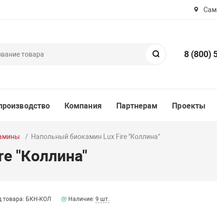
Сама
8 (800) 
Поиск
производство
Компания
Партнерам
Проекты
камины
Напольный биокамин Lux Fire "Коллина"
e "Коллина"
д товара: БКН-КОЛ
Наличие:
9 шт.