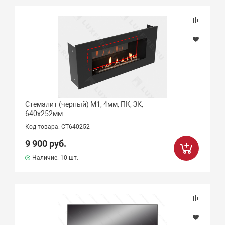
Подбор параметров
Цена
Стемалит (черный) М1, 4мм, ПК, ЗК,
640х252мм
Бренд
Код товара: СТ640252
9 900 руб.
Наличие:
10 шт.