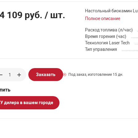
Настольный биокамин Lux 
4 109 руб.
/ шт.
Полное описание
Расход топлива (л/час)
Время горения (час)
Технология Laser Tech
Тип управления
Заказать
Под заказ, изготовление 15 дн.
У дилера в вашем городе