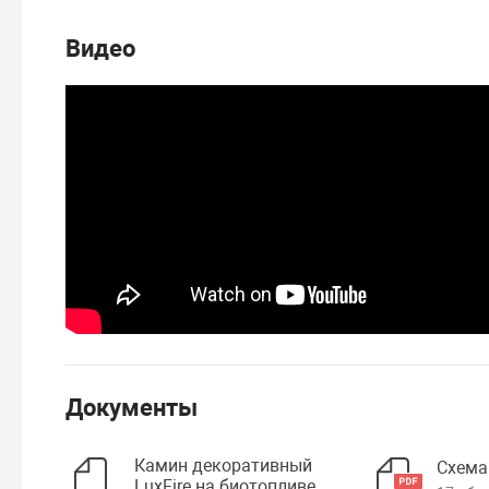
Видео
Документы
Камин декоративный
Схема
LuxFire на биотопливе