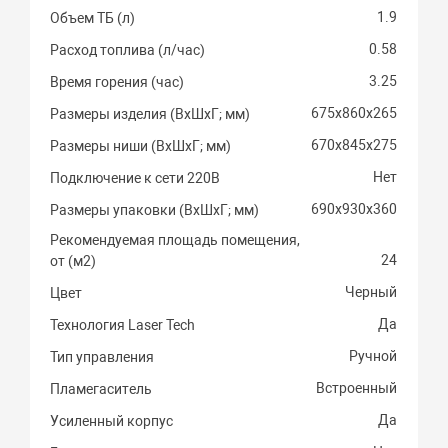
1.9
Объем ТБ (л)
0.58
Расход топлива (л/час)
3.25
Время горения (час)
675х860х265
Размеры изделия (ВхШхГ; мм)
670х845х275
Размеры ниши (ВхШхГ; мм)
Нет
Подключение к сети 220В
690х930х360
Размеры упаковки (ВхШхГ; мм)
Рекомендуемая площадь помещения,
24
от (м2)
Черный
Цвет
Да
Технология Laser Tech
Ручной
Тип управления
Встроенный
Пламегаситель
Да
Усиленный корпус