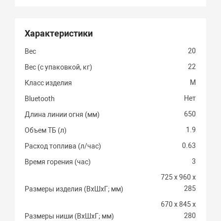
Характеристики
20
Вес
22
Вес (с упаковкой, кг)
M
Класс изделия
Нет
Bluetooth
650
Длина линии огня (мм)
1.9
Объем ТБ (л)
0.63
Расход топлива (л/час)
3
Время горения (час)
725 х 960 х
285
Размеры изделия (ВхШхГ; мм)
670 х 845 х
280
Размеры ниши (ВхШхГ; мм)