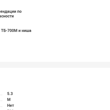
ендации по
асности
 ТБ-700М и ниша
5.3
M
Нет