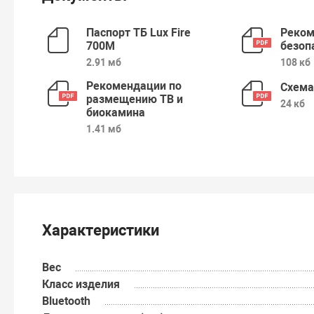
Паспорт ТБ Lux Fire
Реком
700М
безоп
2.91 мб
108 кб
Рекомендации по
Схема
размещению ТВ и
24 кб
биокамина
1.41 мб
Характеристики
Вес
Класс изделия
Bluetooth