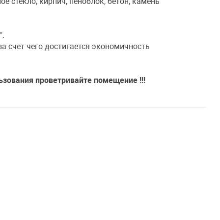
ое стекло, кирпич, пеноблок, бетон, камень
".
а счет чего достигается экономичность
ьзования проветривайте помещение !!!