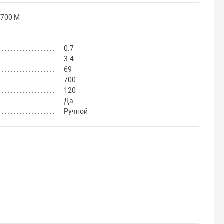
 700 М
0.7
3.4
69
700
120
Да
Ручной