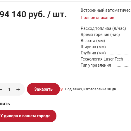
Встроенный автоматическ
94 140 руб.
/ шт.
Полное описание
Расход топлива (л/час)
Время горения (час)
Высота (мм)
Ширина (мм)
Глубина (мм)
Технология Laser Tech
Тип управления
Заказать
Под заказ, изготовление 30 дн.
У дилера в вашем городе