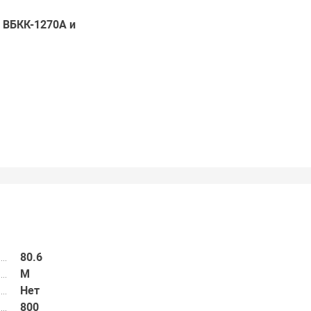
 ВБКК-1270А и
80.6
M
Нет
800