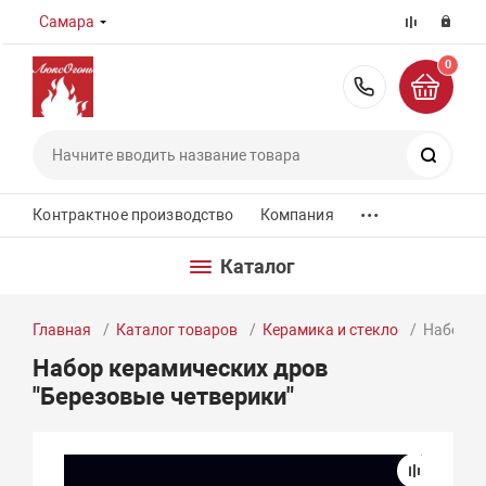
Самара
0
8 (800) 55
Поиск
...
Контрактное производство
Компания
Каталог
Главная
Каталог товаров
Керамика и стекло
Набор к
Набор керамических дров
"Березовые четверики"