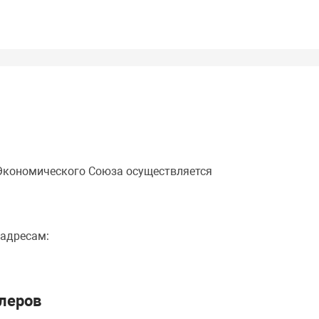
 Экономического Союза осуществляется
 адресам:
леров