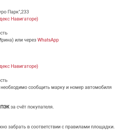
уро Парк",233
ндекс Навигаторе)
ость
Ирина) или через
WhatsApp
ндекс Навигаторе)
ость
 необходимо сообщить марку и номер автомобиля
й
ПЭК
за счёт покупателя.
жно забрать в соответствии с правилами площадки.