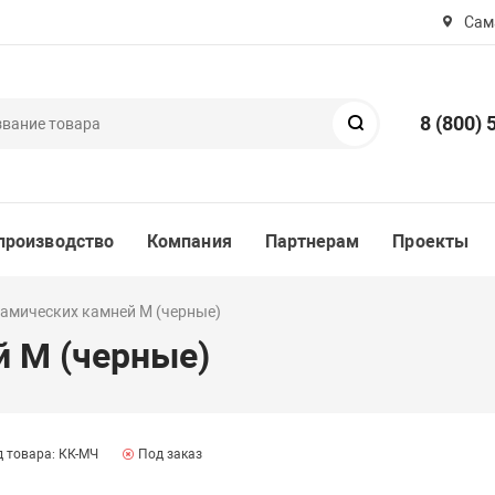
Сама
8 (800) 
Поиск
производство
Компания
Партнерам
Проекты
амических камней M (черные)
й M (черные)
 товара: КК-МЧ
Под заказ