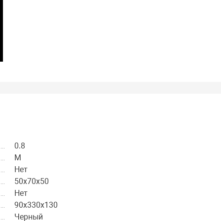
0.8
M
Нет
50х70х50
Нет
90х330х130
Черный