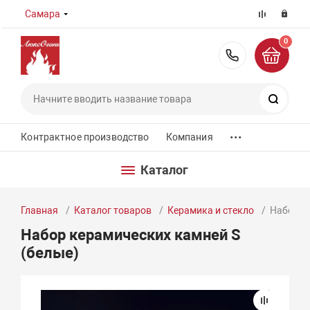
Самара
0
8 (800) 55
Поиск
...
Контрактное производство
Компания
Каталог
Главная
Каталог товаров
Керамика и стекло
Набор к
Набор керамических камней S
(белые)