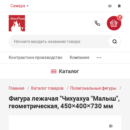
Самара
0
8 (800) 55
Поиск
...
Контрактное производство
Компания
Каталог
Главная
Каталог товаров
Полигональные фигуры
Фиг
Фигура лежачая "Чихуахуа "Малыш",
геометрическая, 450×400×730 мм