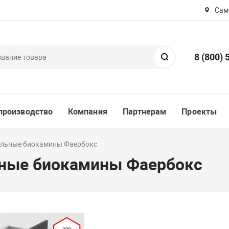
Сама
8 (800) 
Поиск
производство
Компания
Партнерам
Проекты
альные биокамины Фаербокс
ьные биокамины Фаербокс