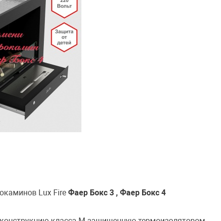
окаминов Lux Fire
Фаер Бокс 3 , Фаер Бокс 4
 конструкцию класса М защищенную термоизолятором