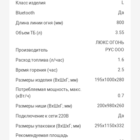
L
Класс изделия
Да
Bluetooth
800
Длина линии огня (мм)
3.55
Объем ТБ (л)
ЛЮКС ОГОНЬ
РУС ООО
Производитель
1.6
Расход топлива (л/час)
2.5
Время горения (час)
195х1000х280
Размеры изделия (ВхШхГ; мм)
Потребляемая мощность, макс.
0.7
(кВт/ч)
200х980х260
Размеры ниши (ВхШхГ; мм)
Да
Подключение к сети 220В
295х1150х332
Размеры упаковки (ВхШхГ; мм)
Рекомендуемая площадь