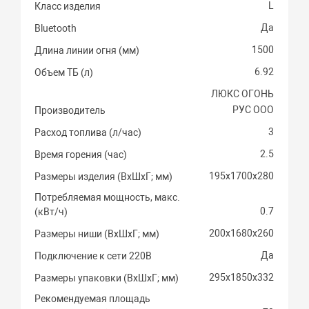
L
Класс изделия
Да
Bluetooth
1500
Длина линии огня (мм)
6.92
Объем ТБ (л)
ЛЮКС ОГОНЬ
РУС ООО
Производитель
3
Расход топлива (л/час)
2.5
Время горения (час)
195х1700х280
Размеры изделия (ВхШхГ; мм)
Потребляемая мощность, макс.
0.7
(кВт/ч)
200х1680х260
Размеры ниши (ВхШхГ; мм)
Да
Подключение к сети 220В
295х1850х332
Размеры упаковки (ВхШхГ; мм)
Рекомендуемая площадь