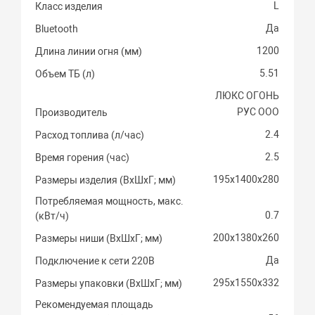
L
Класс изделия
Да
Bluetooth
1200
Длина линии огня (мм)
5.51
Объем ТБ (л)
ЛЮКС ОГОНЬ
РУС ООО
Производитель
2.4
Расход топлива (л/час)
2.5
Время горения (час)
195х1400х280
Размеры изделия (ВхШхГ; мм)
Потребляемая мощность, макс.
0.7
(кВт/ч)
200х1380х260
Размеры ниши (ВхШхГ; мм)
Да
Подключение к сети 220В
295х1550х332
Размеры упаковки (ВхШхГ; мм)
Рекомендуемая площадь