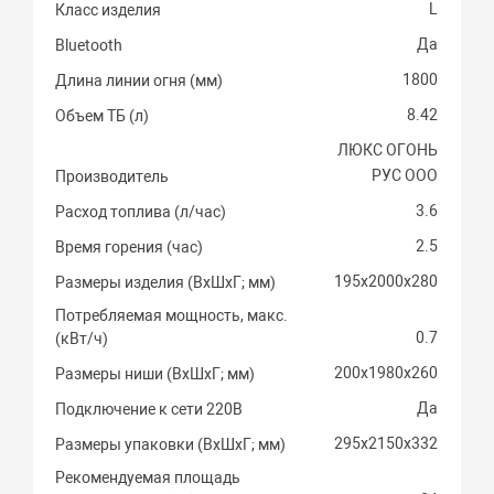
L
Класс изделия
Да
Bluetooth
1800
Длина линии огня (мм)
8.42
Объем ТБ (л)
ЛЮКС ОГОНЬ
РУС ООО
Производитель
3.6
Расход топлива (л/час)
2.5
Время горения (час)
195х2000х280
Размеры изделия (ВхШхГ; мм)
Потребляемая мощность, макс.
0.7
(кВт/ч)
200х1980х260
Размеры ниши (ВхШхГ; мм)
Да
Подключение к сети 220В
295х2150х332
Размеры упаковки (ВхШхГ; мм)
Рекомендуемая площадь