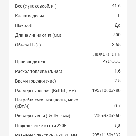
41.6
Вес (с упаковкой, кг)
L
Класс изделия
Да
Bluetooth
800
Длина линии огня (мм)
3.55
Объем ТБ (л)
ЛЮКС ОГОНЬ
РУС ООО
Производитель
1.6
Расход топлива (л/час)
2.5
Время горения (час)
195х1000х280
Размеры изделия (ВхШхГ; мм)
Потребляемая мощность, макс.
0.7
(кВт/ч)
200х980х260
Размеры ниши (ВхШхГ; мм)
Да
Подключение к сети 220В
295х1150х332
Размеры упаковки (ВхШхГ; мм)