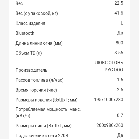
22.5
Вес
41.6
Вес (с упаковкой, кг)
L
Класс изделия
Да
Bluetooth
800
Длина линии огня (мм)
3.55
Объем ТБ (л)
ЛЮКС ОГОНЬ
РУС ООО
Производитель
1.6
Расход топлива (л/час)
2.5
Время горения (час)
195х1000х280
Размеры изделия (ВхШхГ; мм)
Потребляемая мощность, макс.
0.7
(кВт/ч)
200х980х260
Размеры ниши (ВхШхГ; мм)
Да
Подключение к сети 220В