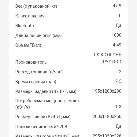
47.9
Вес (с упаковкой, кг)
L
Класс изделия
Да
Bluetooth
1000
Длина линии огня (мм)
4.49
Объем ТБ (л)
ЛЮКС ОГОНЬ
РУС ООО
Производитель
2
Расход топлива (л/час)
2.5
Время горения (час)
195х1200х280
Размеры изделия (ВхШхГ; мм)
Потребляемая мощность, макс.
1.3
(кВт/ч)
200х1180х260
Размеры ниши (ВхШхГ; мм)
Да
Подключение к сети 220В
295х1350х328
Размеры упаковки (ВхШхГ; мм)