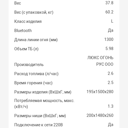
37.8
Вес
60.2
Вес (с упаковкой, кг)
L
Класс изделия
Да
Bluetooth
1300
Длина линии огня (мм)
5.98
Объем ТБ (л)
ЛЮКС ОГОНЬ
РУС ООО
Производитель
2.6
Расход топлива (л/час)
2.5
Время горения (час)
195х1500х280
Размеры изделия (ВхШхГ; мм)
Потребляемая мощность, макс.
1.3
(кВт/ч)
200х1480х260
Размеры ниши (ВхШхГ; мм)
Да
Подключение к сети 220В