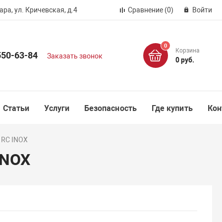
ра, ул. Кричевская, д.4
Сравнение
(0)
Войти
0
Корзина
550-63-84
Заказать звонок
0 руб.
Статьи
Услуги
Безопасность
Где купить
Кон
 RC INOX
INOX