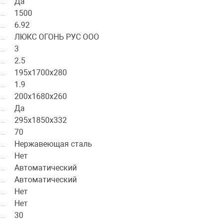
Да
1500
6.92
ЛЮКС ОГОНЬ РУС ООО
3
2.5
195х1700х280
1.9
200х1680х260
Да
295х1850х332
70
Нержавеющая сталь
Нет
Автоматический
Автоматический
Нет
Нет
30