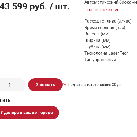
Автоматический биокамин 
43 599 руб.
/ шт.
Полное описание
Расход топлива (л/час)
Время горения (час)
Высота (мм)
Ширина (мм)
Глубина (мм)
Технология Laser Tech
Тип управления
Заказать
Под заказ, изготовление 30 дн.
У дилера в вашем городе