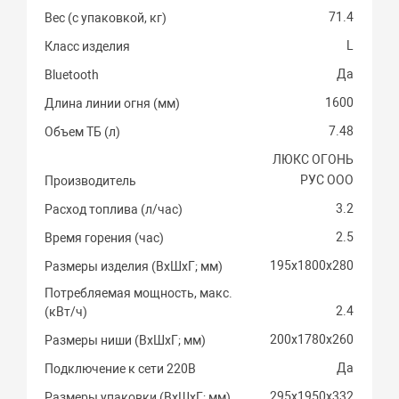
71.4
Вес (с упаковкой, кг)
L
Класс изделия
Да
Bluetooth
1600
Длина линии огня (мм)
7.48
Объем ТБ (л)
ЛЮКС ОГОНЬ
РУС ООО
Производитель
3.2
Расход топлива (л/час)
2.5
Время горения (час)
195х1800х280
Размеры изделия (ВхШхГ; мм)
Потребляемая мощность, макс.
2.4
(кВт/ч)
200х1780х260
Размеры ниши (ВхШхГ; мм)
Да
Подключение к сети 220В
295х1950х332
Размеры упаковки (ВхШхГ; мм)