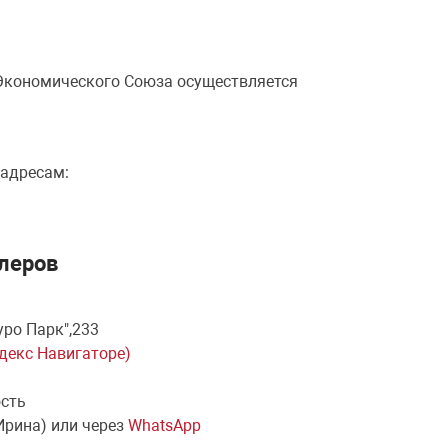
 Экономического Союза осуществляется
 адресам:
леров
уро Парк",233
ндекс Навигаторе)
ость
Ирина) или через
WhatsApp