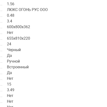
1.56
ЛЮКС ОГОНЬ РУС ООО
0.48
3.4
600х800х362
Нет
655х810х220
24
Черный
Да
Ручной
Встроенный
Да
Нет
15
3.49
Нет
Нет