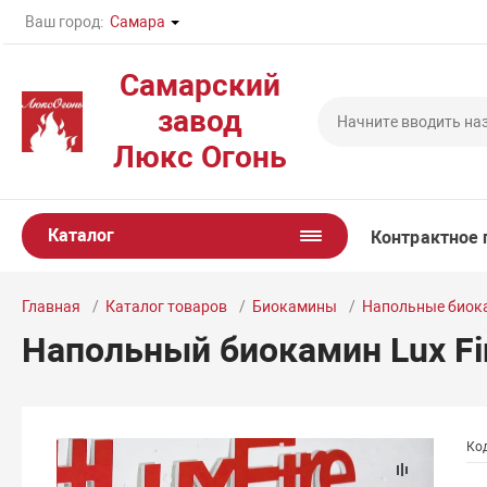
Ваш город:
Самара
Самарский
завод
Люкс Огонь
Каталог
Контрактное 
Главная
Каталог товаров
Биокамины
Напольные био
Напольный биокамин Lux Fir
Код