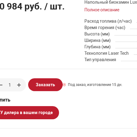
Напольный биокамин Lux F
0 984 руб.
/ шт.
Полное описание
Расход топлива (л/час)
Время горения (час)
Высота (мм)
Ширина (мм)
Глубина (мм)
Технология Laser Tech
Тип управления
Заказать
Под заказ, изготовление 15 дн.
У дилера в вашем городе