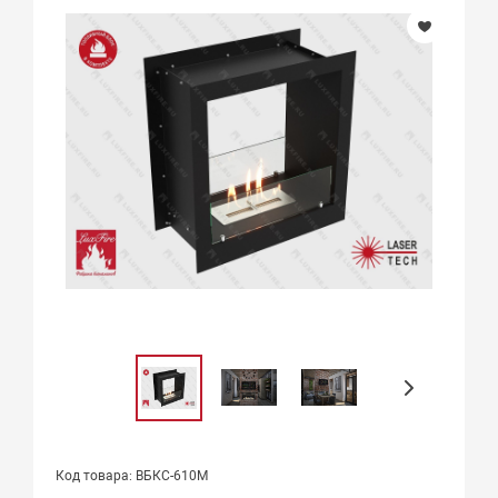
Код товара: ВБКС-610М