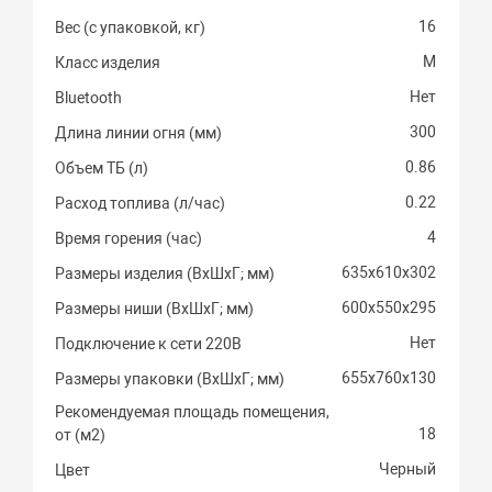
16
Вес (с упаковкой, кг)
M
Класс изделия
Нет
Bluetooth
300
Длина линии огня (мм)
0.86
Объем ТБ (л)
0.22
Расход топлива (л/час)
4
Время горения (час)
635х610х302
Размеры изделия (ВхШхГ; мм)
600х550х295
Размеры ниши (ВхШхГ; мм)
Нет
Подключение к сети 220В
655х760х130
Размеры упаковки (ВхШхГ; мм)
Рекомендуемая площадь помещения,
18
от (м2)
Черный
Цвет