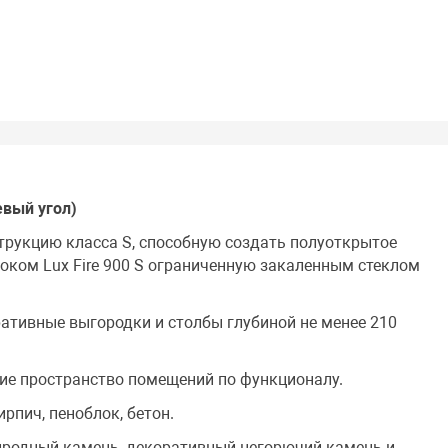
евый угол)
трукцию класса S, способную создать полуоткрытое
оком Lux Fire 900 S ограниченную закаленным стеклом
ративные выгородки и столбы глубиной не менее 210
е пространство помещений по функционалу.
ирпич, пеноблок, бетон.
родный камень, декоративный негорючий камень и