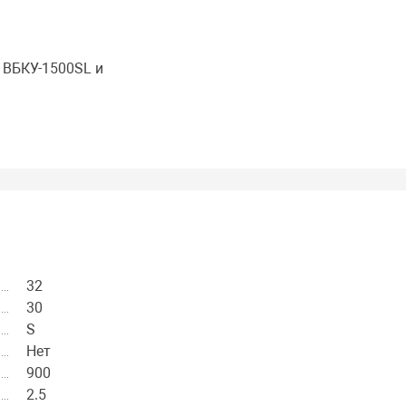
 ВБКУ-1500SL и
32
30
S
Нет
900
2.5