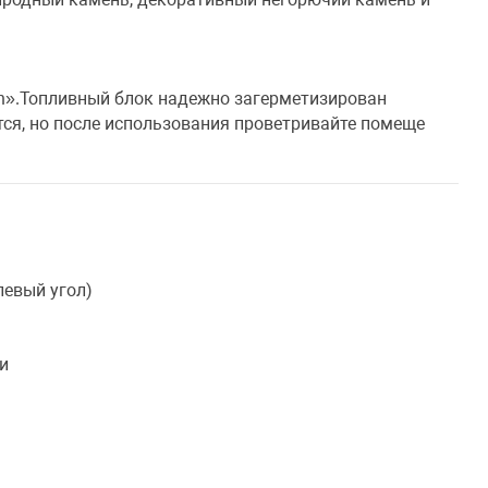
ch».Топливный блок надежно загерметизирован
ся, но после использования проветривайте помеще
левый угол)
ки