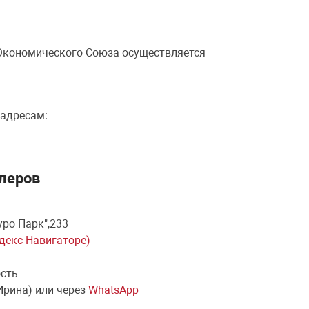
 Экономического Союза осуществляется
 адресам:
леров
уро Парк",233
ндекс Навигаторе)
ость
Ирина) или через
WhatsApp