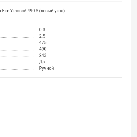
Fire Угловой 490 S (левый угол)
0.3
2.5
475
490
243
Да
Ручной