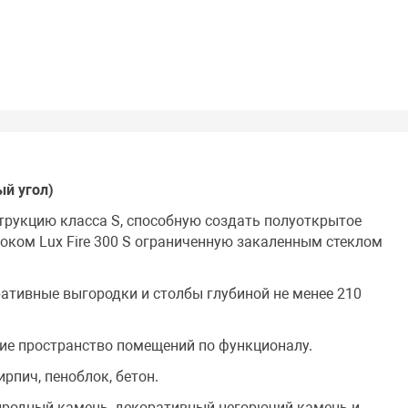
ый угол)
трукцию класса S, способную создать полуоткрытое
оком Lux Fire 300 S ограниченную закаленным стеклом
ративные выгородки и столбы глубиной не менее 210
е пространство помещений по функционалу.
ирпич, пеноблок, бетон.
родный камень, декоративный негорючий камень и