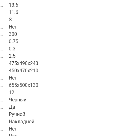
13.6
11.6
S
Нет
300
0.75
0.3
2.5
475х490х243
450х470х210
Нет
655х500х130
12
Черный
Да
Ручной
Накладной
Нет