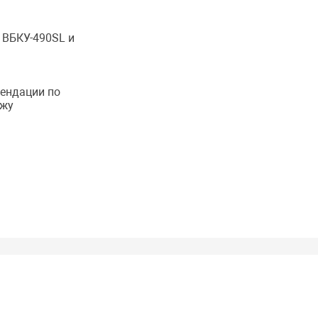
 ВБКУ-490SL и
ендации по
жу