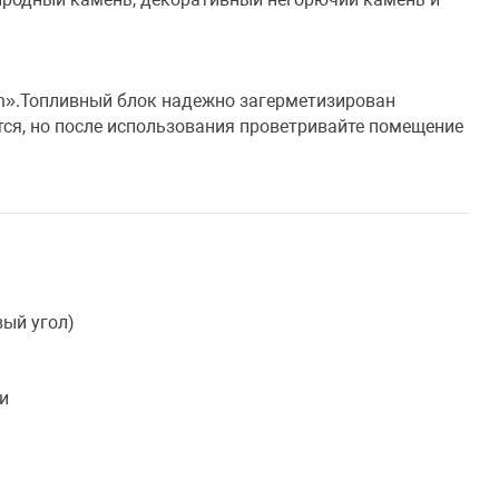
ch».Топливный блок надежно загерметизирован
ся, но после использования проветривайте помещение
вый угол)
ки