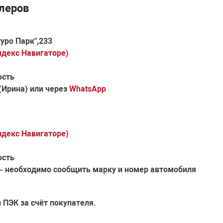
леров
уро Парк",233
ндекс Навигаторе)
ость
(Ирина) или через
WhatsApp
ндекс Навигаторе)
ость
– необходимо сообщить марку и номер автомобиля
й
ПЭК
за счёт покупателя.