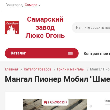
Ваш город:
Самара
Самарский
завод
Люкс Огонь
Каталог
Контрактное 
Главная
Каталог товаров
Грили и мангалы
Мангал Пион
Мангал Пионер Мобил "Шмель
Код