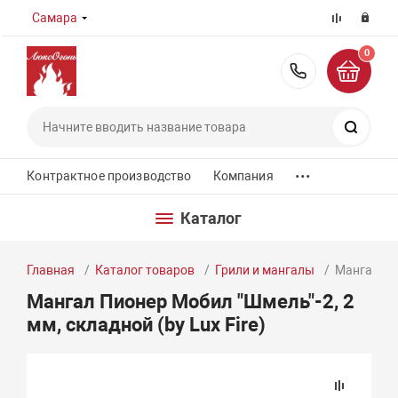
Самара
0
8 (800) 55
Поиск
...
Контрактное производство
Компания
Каталог
Главная
Каталог товаров
Грили и мангалы
Мангал Пио
Мангал Пионер Мобил "Шмель"-2, 2
мм, складной (by Lux Fire)