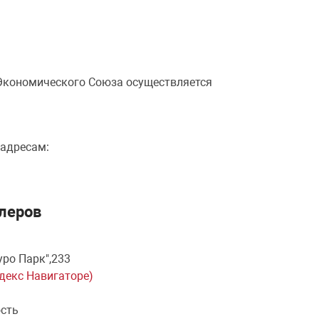
 Экономического Союза осуществляется
 адресам:
леров
уро Парк",233
ндекс Навигаторе)
ость