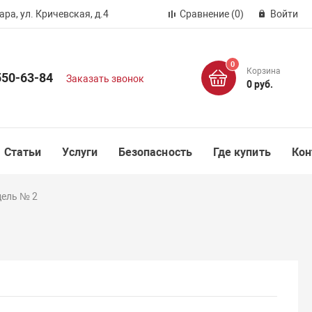
ра, ул. Кричевская, д.4
Сравнение
(0)
Войти
0
Корзина
550-63-84
Заказать звонок
0 руб.
Статьи
Услуги
Безопасность
Где купить
Кон
дель № 2