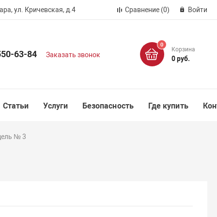
ра, ул. Кричевская, д.4
Сравнение
(0)
Войти
0
Корзина
550-63-84
Заказать звонок
0 руб.
Статьи
Услуги
Безопасность
Где купить
Кон
дель № 3