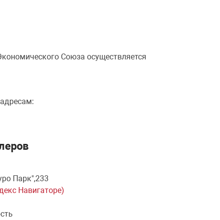
 Экономического Союза осуществляется
 адресам:
леров
уро Парк",233
ндекс Навигаторе)
ость