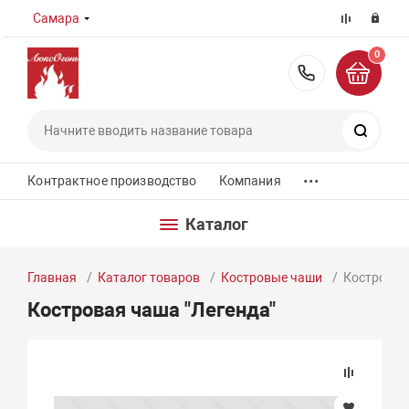
Самара
0
8 (800) 55
Поиск
...
Контрактное производство
Компания
Каталог
Главная
Каталог товаров
Костровые чаши
Костровая
Костровая чаша "Легенда"