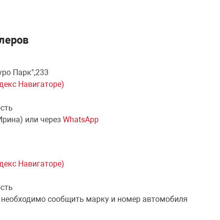
леров
уро Парк",233
ндекс Навигаторе)
ость
Ирина) или через
WhatsApp
ндекс Навигаторе)
ость
 необходимо сообщить марку и номер автомобиля