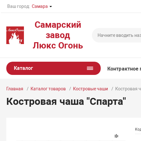
Ваш город:
Самара
Самарский
завод
Люкс Огонь
Каталог
Контрактное 
Главная
Каталог товаров
Костровые чаши
Костровая ч
Костровая чаша "Спарта"
Код