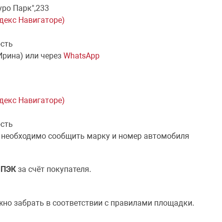
уро Парк",233
ндекс Навигаторе)
ость
Ирина) или через
WhatsApp
ндекс Навигаторе)
ость
 необходимо сообщить марку и номер автомобиля
й
ПЭК
за счёт покупателя.
жно забрать в соответствии с правилами площадки.