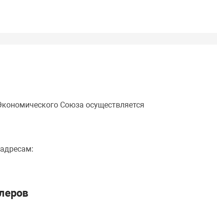
 Экономического Союза осуществляется
 адресам:
леров