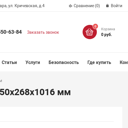
ра, ул. Кричевская, д.4
Сравнение
(0)
Войти
0
Корзина
550-63-84
Заказать звонок
0 руб.
Статьи
Услуги
Безопасность
Где купить
Кон
мм
 750х268х1016 мм