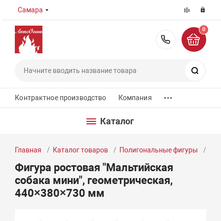
Самара
0
8 (800) 55
Поиск
...
Контрактное производство
Компания
Каталог
Главная
Каталог товаров
Полигональные фигуры
Фиг
Фигура ростовая "Мальтийская
собака мини", геометрическая,
440×380×730 мм