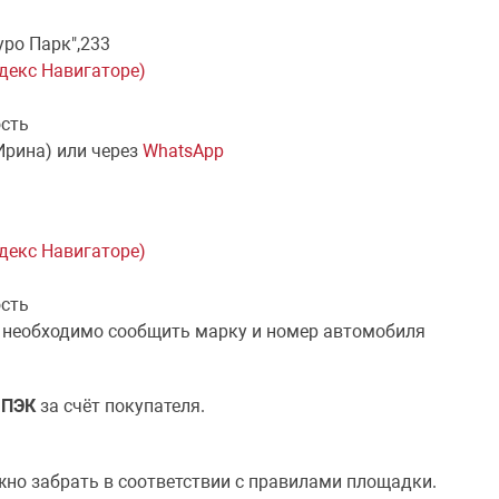
уро Парк",233
ндекс Навигаторе)
ость
Ирина) или через
WhatsApp
ндекс Навигаторе)
ость
 необходимо сообщить марку и номер автомобиля
й
ПЭК
за счёт покупателя.
жно забрать в соответствии с правилами площадки.