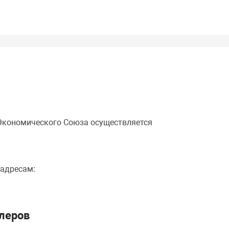
 Экономического Союза осуществляется
 адресам:
леров