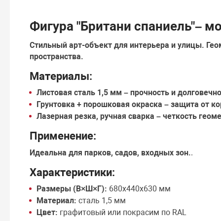
Фигура "Британи спаниель"– м
Стильный арт-объект для интерьера и улицы.
Гео
пространства.
Материалы:
Листовая сталь 1,5 мм
– прочность и долговечно
Грунтовка + порошковая окраска
– защита от ко
Лазерная резка, ручная сварка
– четкость геоме
Применение:
Идеальна для
парков, садов, входных зон
.
.
Характеристики:
Размеры (В×Ш×Г):
680х440х630 мм
Материал:
сталь 1,5 мм
Цвет:
графитовый или покрасим по RAL