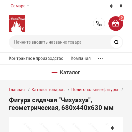
Самара
0
8 (800) 55
Поиск
...
Контрактное производство
Компания
Каталог
Главная
Каталог товаров
Полигональные фигуры
Фиг
Фигура сидячая "Чихуахуа",
геометрическая, 680х440х630 мм