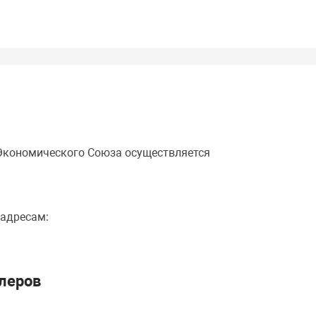
 Экономического Союза осуществляется
 адресам:
леров