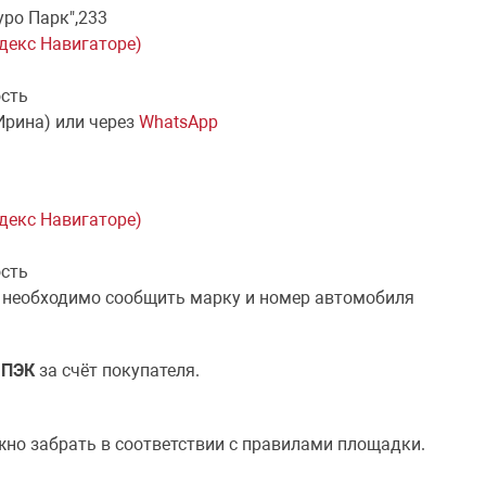
уро Парк",233
ндекс Навигаторе)
ость
Ирина) или через
WhatsApp
ндекс Навигаторе)
ость
 необходимо сообщить марку и номер автомобиля
й
ПЭК
за счёт покупателя.
жно забрать в соответствии с правилами площадки.