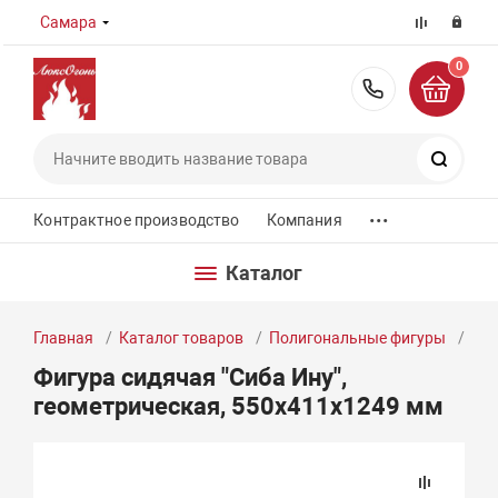
Самара
0
8 (800) 55
Поиск
...
Контрактное производство
Компания
Каталог
Главная
Каталог товаров
Полигональные фигуры
Фиг
Фигура сидячая "Сиба Ину",
геометрическая, 550х411х1249 мм