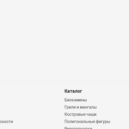
Каталог
Биокамины
Грили и мангалы
Костровые чаши
асности
Полигональные фигуры
Велопарковки