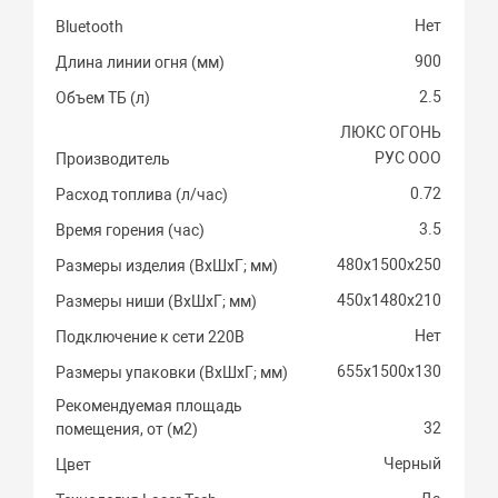
Нет
Bluetooth
900
Длина линии огня (мм)
2.5
Объем ТБ (л)
ЛЮКС ОГОНЬ
РУС ООО
Производитель
0.72
Расход топлива (л/час)
3.5
Время горения (час)
480х1500х250
Размеры изделия (ВхШхГ; мм)
450х1480х210
Размеры ниши (ВхШхГ; мм)
Нет
Подключение к сети 220В
655х1500х130
Размеры упаковки (ВхШхГ; мм)
Рекомендуемая площадь
32
помещения, от (м2)
Черный
Цвет